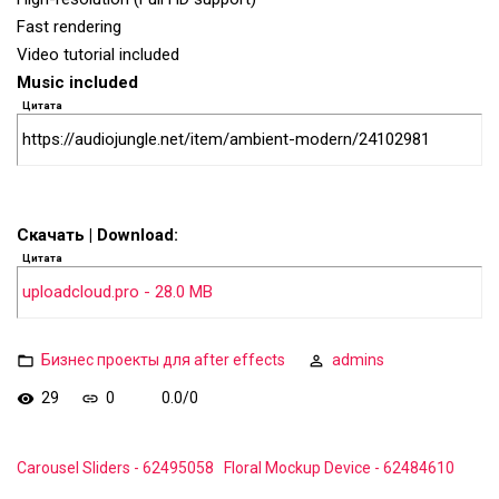
Fast rendering
Video tutorial included
Music included
Цитата
https://audiojungle.net/item/ambient-modern/24102981
Скачать | Download:
Цитата
uploadcloud.pro - 28.0 MB
Бизнес проекты для after effects
admins
29
0
0.0
/
0
Carousel Sliders - 62495058
Floral Mockup Device - 62484610