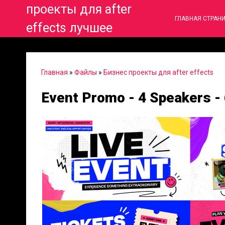
проекты для after
ГЛАВНАЯ СТРАН
effects лучшее
Главная
»
Файлы
»
Бизнес проекты для after effects
Event Promo - 4 Speakers -