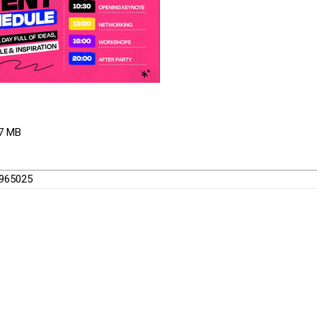
.7 MB
3965025