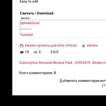
Easy to edit
Скачать | Download:
Цитата
Uploadcloud
--------
Turbobit
Бизнес проекты для after effects
admins
19
0
0.0
/
0
Subscription Renewal Window Pack - 63954479
Modern lu
Всего комментариев
:
0
Добавлять комментарии могу
[
Р