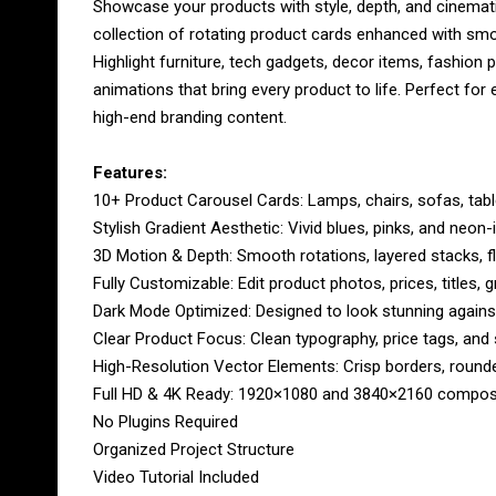
Showcase your products with style, depth, and cinemat
collection of rotating product cards enhanced with smoo
Highlight furniture, tech gadgets, decor items, fashion
animations that bring every product to life. Perfect fo
high-end branding content.
Features:
10+ Product Carousel Cards: Lamps, chairs, sofas, tabl
Stylish Gradient Aesthetic: Vivid blues, pinks, and ne
3D Motion & Depth: Smooth rotations, layered stacks, fl
Fully Customizable: Edit product photos, prices, titles, g
Dark Mode Optimized: Designed to look stunning again
Clear Product Focus: Clean typography, price tags, and s
High-Resolution Vector Elements: Crisp borders, rounde
Full HD & 4K Ready: 1920×1080 and 3840×2160 composit
No Plugins Required
Organized Project Structure
Video Tutorial Included