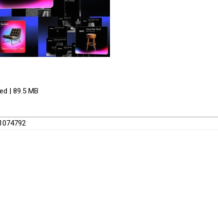
red | 89.5 MB
61074792