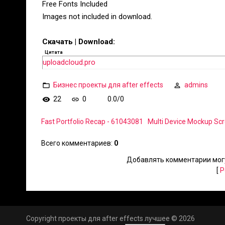
Free Fonts Included
Images not included in download.
Скачать | Download:
Цитата
uploadcloud.pro
Бизнес проекты для after effects
admins
22
0
0.0
/
0
Fast Portfolio Recap - 61043081
Multi Device Mockup Sc
Всего комментариев
:
0
Добавлять комментарии могу
[
Р
Copyright проекты для after effects лучшее © 2026