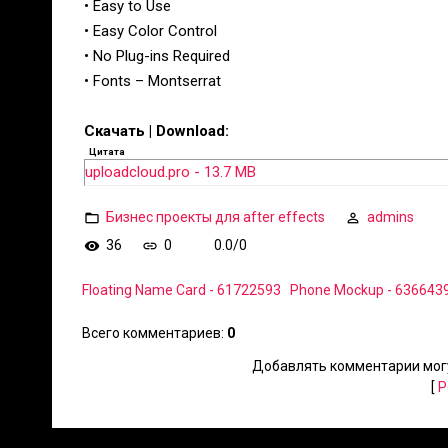
• Easy to Use
• Easy Color Control
• No Plug-ins Required
• Fonts – Montserrat
Скачать | Download:
Цитата
uploadcloud.pro - 13.7 MB
Бизнес проекты для after effects
admins
36
0
0.0
/
0
Floating Name Card - 61722593
Phone Mockup - 636643
Всего комментариев
:
0
Добавлять комментарии могу
[
Р