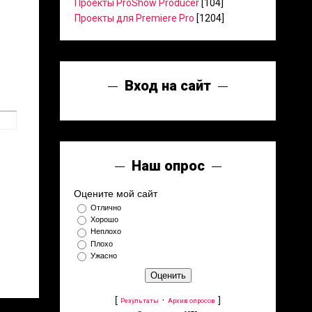
Проекты ProShow Producer
[104]
Проекты для Premiere Pro
[1204]
Вход на сайт
Наш опрос
Оцените мой сайт
Отлично
Хорошо
Неплохо
Плохо
Ужасно
[
·
]
Результаты
Архив опросов