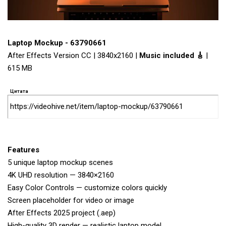
Laptop Mockup - 63790661
After Effects Version CC | 3840x2160 |
Music included 🎸
|
615 MB
Цитата
https://videohive.net/item/laptop-mockup/63790661
Features
5 unique laptop mockup scenes
4K UHD resolution — 3840×2160
Easy Color Controls — customize colors quickly
Screen placeholder for video or image
After Effects 2025 project (.aep)
High-quality 3D render — realistic laptop model