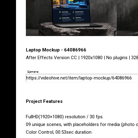
Laptop Mockup - 64086966
After Effects Version CC | 1920x1080 | No plugins | 3
Цитата
https://videohive.net/item/laptop-mockup/64086966
Project Features
FullHD(1920×1080) resolution / 30 fps.
09 unique scenes, with placeholders for media (photo o
Color Control, 00:53sec duration.