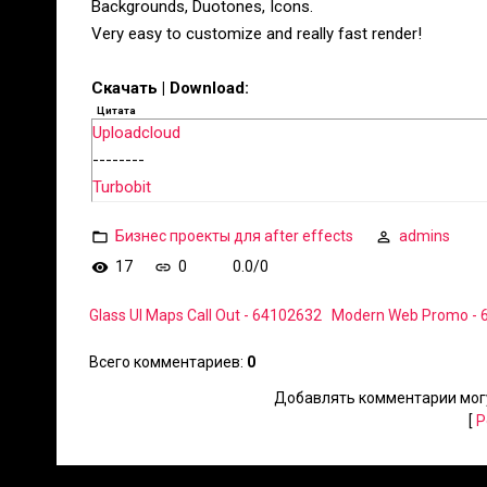
Backgrounds, Duotones, Icons.
Very easy to customize and really fast render!
Скачать | Download:
Цитата
Uploadcloud
--------
Turbobit
Бизнес проекты для after effects
admins
17
0
0.0
/
0
Glass UI Maps Call Out - 64102632
Modern Web Promo - 
Всего комментариев
:
0
Добавлять комментарии могу
[
Р