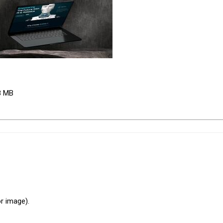
28 MB
r image).