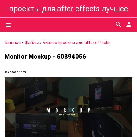
проекты для after effects лучшее
search
person
menu
Главная
»
Файлы
»
Бизнес проекты для after effects
Monitor Mockup - 60894056
12.05.2026, 15:05