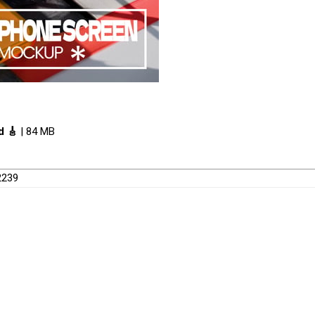
d 🎸
| 84 MB
2239