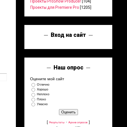
Проекты ProShow Producer
[104]
Проекты для Premiere Pro
[1205]
Вход на сайт
Наш опрос
Оцените мой сайт
Отлично
Хорошо
Неплохо
Плохо
Ужасно
[
·
]
Результаты
Архив опросов