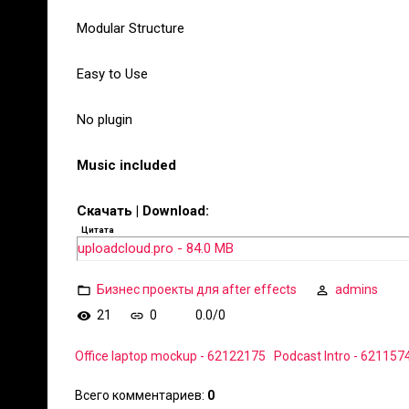
Modular Structure
Easy to Use
No plugin
Music included
Скачать | Download:
Цитата
uploadcloud.pro - 84.0 MB
Бизнес проекты для after effects
admins
21
0
0.0
/
0
Office laptop mockup - 62122175
Podcast Intro - 621157
Всего комментариев
:
0