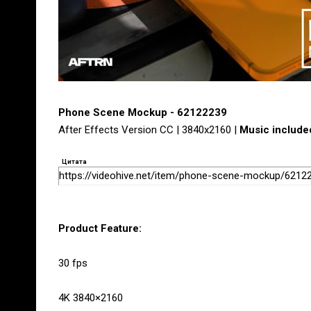
Phone Scene Mockup - 62122239
After Effects Version CC | 3840x2160 |
Music include
Цитата
https://videohive.net/item/phone-scene-mockup/6212
Product Feature:
30 fps
4K 3840×2160