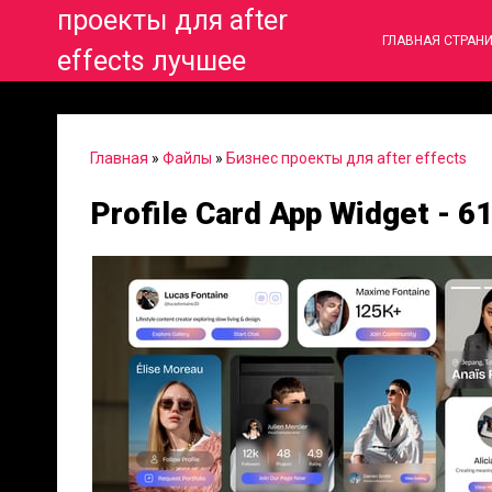
проекты для after
ГЛАВНАЯ СТРАН
effects лучшее
Главная
»
Файлы
»
Бизнес проекты для after effects
Profile Card App Widget - 