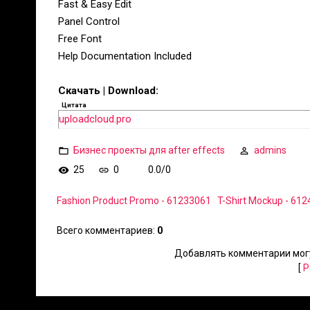
Fast & Easy Edit
Panel Control
Free Font
Help Documentation Included
Скачать | Download:
Цитата
uploadcloud.pro
Бизнес проекты для after effects
admins
25
0
0.0
/
0
Fashion Product Promo - 61233061
T-Shirt Mockup - 61
Всего комментариев
:
0
Добавлять комментарии могу
[
Р