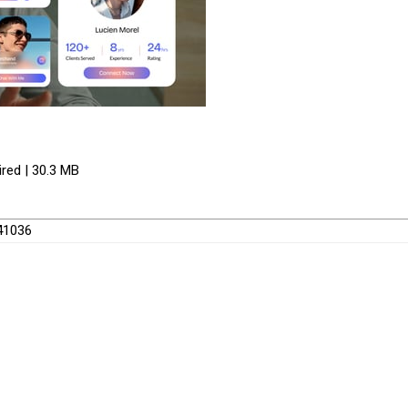
ired | 30.3 MB
241036