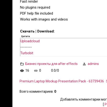
Fast render
No plugins required
PDF help file included
Works with images and videos
Скачать | Download:
Цитата
Uploadcloud
--------
Turbobit
Бизнес проекты для after effects
admins
16
0
0.0
/
0
Premium Laptop Mockup Presentation Pack - 63739436
Всего комментариев
:
0
Добавлять комментарии могу
[
Р