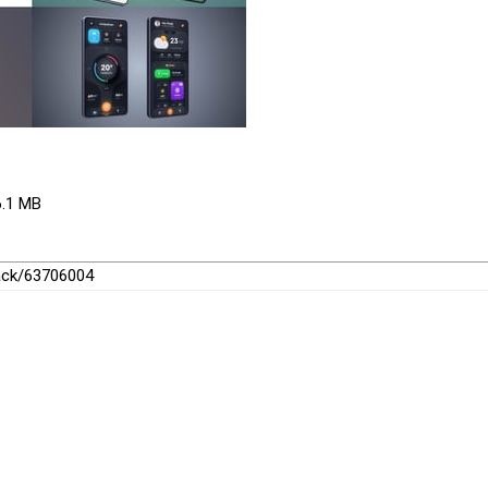
6.1 MB
pack/63706004