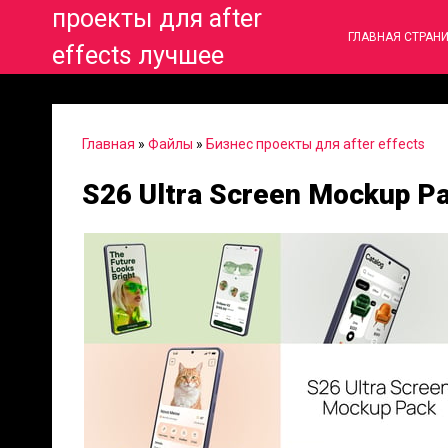
проекты для after
ГЛАВНАЯ СТРАН
effects лучшее
Главная
»
Файлы
»
Бизнес проекты для after effects
S26 Ultra Screen Mockup P