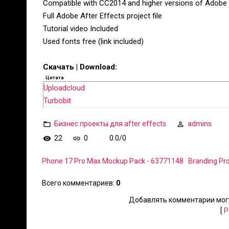
Compatible with CC2014 and higher versions of Adobe 
Full Adobe After Effects project file
Tutorial video Included
Used fonts free (link included)
Скачать | Download:
Цитата
Uploadcloud
Turbobit
Бизнес проекты для after effects
admins
22
0
0.0
/
0
Phone 17 Pro Max Mockup Pack - 63771148
Branding Pr
Всего комментариев
:
0
Добавлять комментарии могу
[
Р