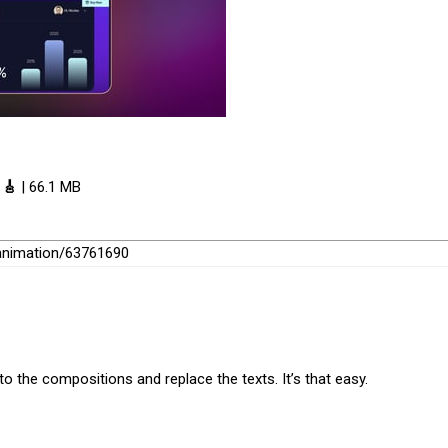
 🎸
| 66.1 MB
-animation/63761690
o the compositions and replace the texts. It’s that easy.