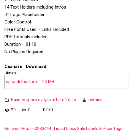
14 Text Holders Including Intros
01 Logo Placeholder
Color Control
Free Fonts Used – Links included
PDF Tutorials included
Duration – 01:10
No Plugins Required
Скачать | Download:
Цитата
uploadcloud.pro - 4.6 MB
Бизнес проекты для after effects
admins
29
0
0.0
/
0
Beloved Pets - 60283444
Liquid Glass Sale Labels & Price Tags -