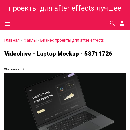
проекты для after effects лучшее
search
person
menu
Главная
»
Файлы
»
Бизнес проекты для after effects
Videohive - Laptop Mockup - 58711726
03.07.2025, 01:15