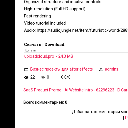
Organized structure and intuitive controls
High-resolution (Full HD support)
Fast rendering
Video tutorial included
Audio: https://audiojungle.net/item/futuristic-world/28
Скачать | Download:
Цитата
uploadcloud.pro - 24.3 MB
Бизнес проекты для after effects
admins
22
0
0.0
/
0
SaaS Product Promo - Ai Website Intro - 62296223
ID Ca
Всего комментариев
:
0
Добавлять комментарии могу
[
Р