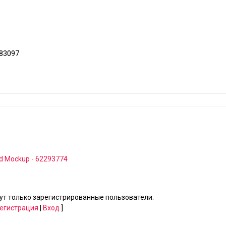
883097
rd Mockup - 62293774
т только зарегистрированные пользователи.
егистрация
|
Вход
]