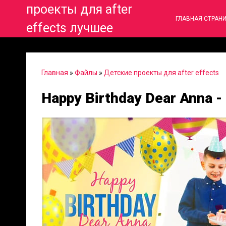
проекты для after
ГЛАВНАЯ СТРАН
effects лучшее
Главная
»
Файлы
»
Детские проекты для after effects
Happy Birthday Dear Anna 