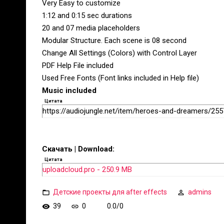
Very Easy to customize
1:12 and 0:15 sec durations
20 and 07 media placeholders
Modular Structure. Each scene is 08 second
Change All Settings (Colors) with Control Layer
PDF Help File included
Used Free Fonts (Font links included in Help file)
Music included
Цитата
https://audiojungle.net/item/heroes-and-dreamers/25
Скачать | Download:
Цитата
uploadcloud.pro - 250.9 MB
Детские проекты для after effects
admins
39
0
0.0
/
0