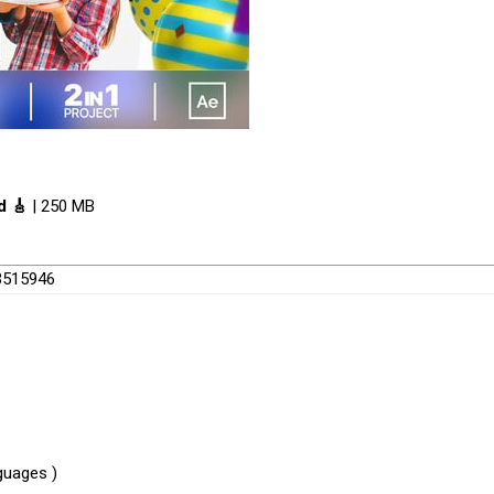
d 🎸
| 250 MB
33515946
guages )