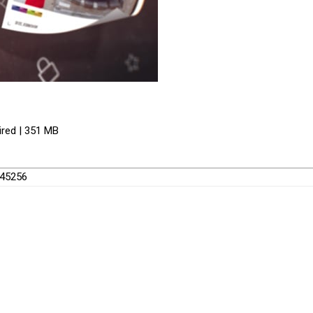
ired | 351 MB
745256