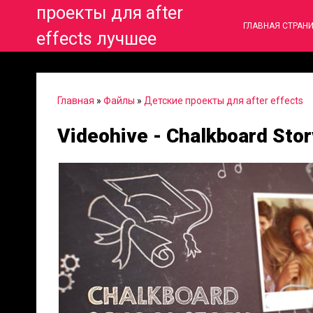
проекты для after
ГЛАВНАЯ СТРАН
effects лучшее
Главная
»
Файлы
»
Детские проекты для after effects
Videohive - Chalkboard Sto