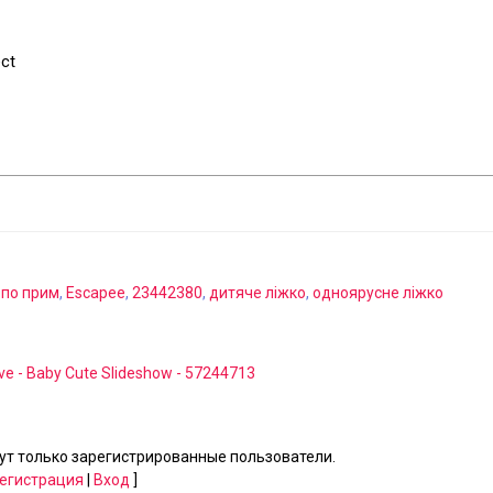
ect
 по прим
,
Escapee
,
23442380
,
дитяче ліжко
,
одноярусне ліжко
ve - Baby Cute Slideshow - 57244713
т только зарегистрированные пользователи.
егистрация
|
Вход
]