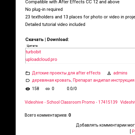
Compatible with After Effects CC 12 and above
No plug-in required
23 textholders and 13 places for photo or video in proj
Detailed tutorial video included
Скачать | Download:
Цитата
turbobit
uploadcloud.pro
Детские проекты для after effects
admins
деревяная кровать
,
Препарат андипал инструкция
158
0
0.0
/
0
Videohive - School Classroom Promo - 17415139
Videohi
Всего комментариев
:
0
Добавлять комментарии могу
[
Р