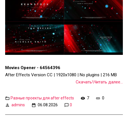
Movies Opener - 64564396
After Effects Version CC | 1920x1080 | No plugins | 216 MB
Скачать\Читать далее...
Разные проекты для after effects
7
0
admins
06.08.2026
0