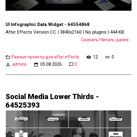
UI Infographic Data Widget - 64554868
After Effects Version CC | 3840x2160 | No plugins | 444 KB
Скачать\Читать далее...
Разные проекты для after effects
12
0
admins
05.08.2026
0
Social Media Lower Thirds -
64525393