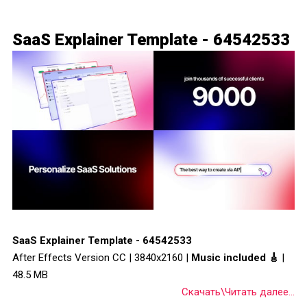
SaaS Explainer Template - 64542533
SaaS Explainer Template - 64542533
After Effects Version CC | 3840x2160 |
Music included 🎸
|
48.5 MB
Скачать\Читать далее...