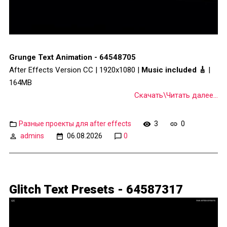
Grunge Text Animation - 64548705
After Effects Version CC | 1920x1080 |
Music included 🎸
|
164MB
Скачать\Читать далее...
Разные проекты для after effects
3
0
admins
06.08.2026
0
Glitch Text Presets - 64587317