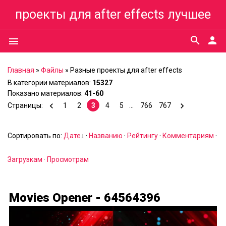
проекты для after effects лучшее
search
person
menu
Главная
»
Файлы
»
Разные проекты для after effects
В категории материалов
:
15327
Показано материалов
:
41-60
Страницы
:
1
2
3
4
5
...
766
767
Сортировать по
:
Дате
·
Названию
·
Рейтингу
·
Комментариям
·
Загрузкам
·
Просмотрам
Movies Opener - 64564396