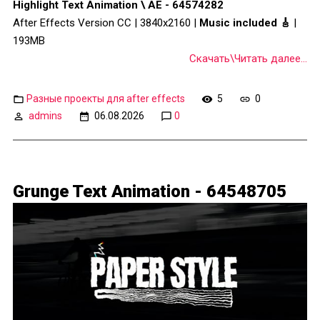
Highlight Text Animation \ AE - 64574282
After Effects Version CC | 3840x2160 |
Music included 🎸
|
193MB
Скачать\Читать далее...
Разные проекты для after effects
5
0
admins
06.08.2026
0
Grunge Text Animation - 64548705