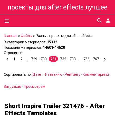
проекты для after effects лучшее
search
person
menu
Главная
»
Файлы
»
Разные проекты для after effects
В категории материалов
:
15332
Показано материалов
:
14601-14620
Страницы
:
1
2
...
729
730
731
732
733
...
766
767
Сортировать по
:
Дате
·
Названию
·
Рейтингу
·
Комментариям
·
Загрузкам
·
Просмотрам
Short Inspire Trailer 321476 - After
Effects Templates