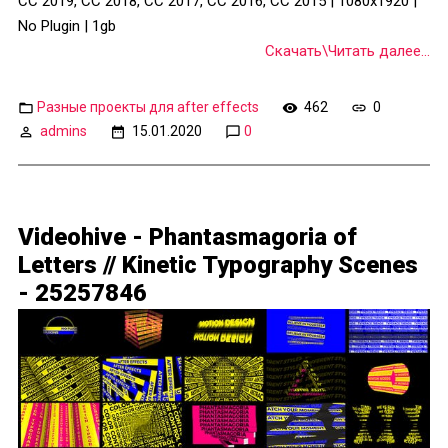
CC 2019, CC 2018, CC 2017, CC 2016, CC 2015 | 1080x1920 |
No Plugin | 1gb
Скачать\Читать далее...
Разные проекты для after effects
462
0
admins
15.01.2020
0
Videohive - Phantasmagoria of
Letters // Kinetic Typography Scenes
- 25257846