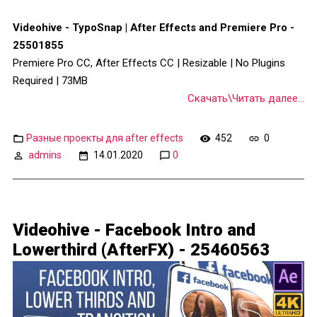
Videohive - TypoSnap | After Effects and Premiere Pro -
25501855
Premiere Pro CC, After Effects CC | Resizable | No Plugins
Required | 73MB
Скачать\Читать далее...
Разные проекты для after effects
452
0
admins
14.01.2020
0
Videohive - Facebook Intro and
Lowerthird (AfterFX) - 25460563