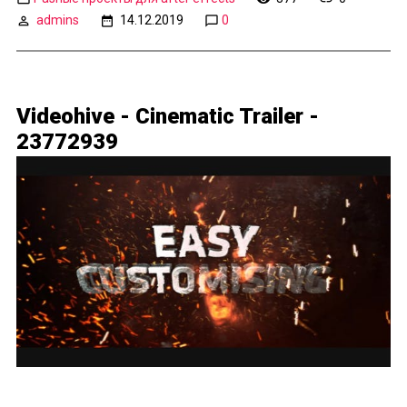
admins
14.12.2019
0
Videohive - Cinematic Trailer -
23772939