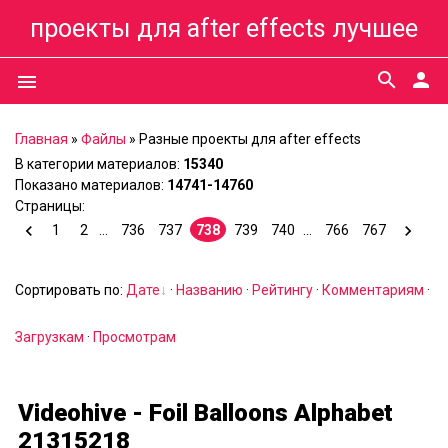
проекты для after effects лучшее
search
person
menu
Главная
»
Файлы
»
Разные проекты для after effects
В категории материалов
:
15340
Показано материалов
:
14741-14760
Страницы
:
1
2
...
736
737
738
739
740
...
766
767
Сортировать по
:
Дате
·
Названию
·
Рейтингу
·
Комментариям
·
Загрузкам
·
Просмотрам
Videohive - Foil Balloons Alphabet
21315218