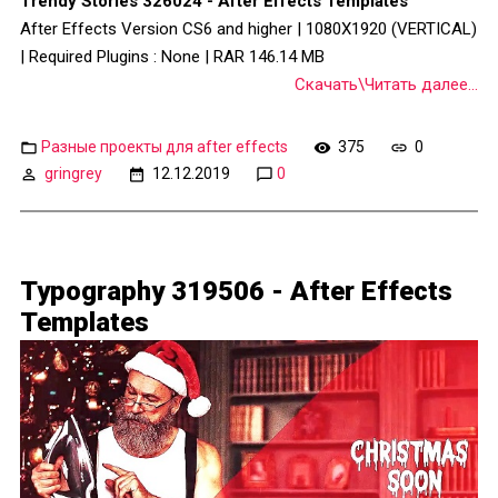
Trendy Stories 326024 - After Effects Templates
After Effects Version CS6 and higher | 1080X1920 (VERTICAL)
| Required Plugins : None | RAR 146.14 MB
Скачать\Читать далее...
Разные проекты для after effects
375
0
gringrey
12.12.2019
0
Typography 319506 - After Effects
Templates