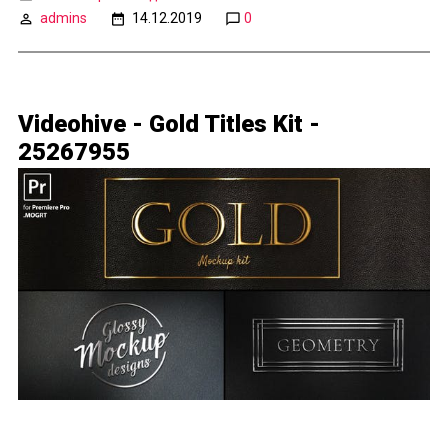
admins
14.12.2019
0
Videohive - Gold Titles Kit -
25267955