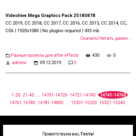
Videohive Mega Graphics Pack 25185878
CC 2019, CC 2018, CC 2017, CC 2016, CC 2015, CC 2014, CC,
CS6 | 1920x1080 | No plugins required | 433 mb
Скачать\Читать далее...
Разные проекты для after effects
430
0
admins
09.12.2019
0
1-20
21-40
...
14701-14720
14721-14740
14741-14760
14761-14780
14781-14800
...
15301-15320
15321-15340
Приветствуем вас
,
Гость
!