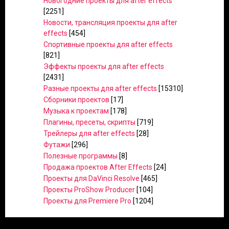
Новогодние проекты для after effects
[2251]
Новости, трансляция проекты для after
effects
[454]
Спортивные проекты для after effects
[821]
Эффекты проекты для after effects
[2431]
Разные проекты для after effects
[15310]
Сборники проектов
[17]
Музыка к проектам
[178]
Плагины, пресеты, скрипты
[719]
Трейлеры для after effects
[28]
Футажи
[296]
Полезные программы
[8]
Продажа проектов After Effects
[24]
Проекты для DaVinci Resolve
[465]
Проекты ProShow Producer
[104]
Проекты для Premiere Pro
[1204]