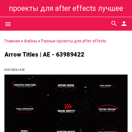
проекты для after effects лучшее
search
person
menu
Главная
»
Файлы
»
Разные проекты для after effects
Arrow Titles | AE - 63989422
03.07.2026, 14:52