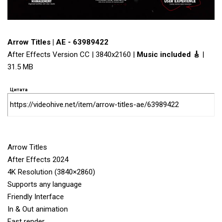
Arrow Titles | AE - 63989422
After Effects Version CC | 3840x2160 |
Music included 🎸
|
31.5 MB
Цитата
https://videohive.net/item/arrow-titles-ae/63989422
Arrow Titles
After Effects 2024
4K Resolution (3840×2860)
Supports any language
Friendly Interface
In & Out animation
Fast render