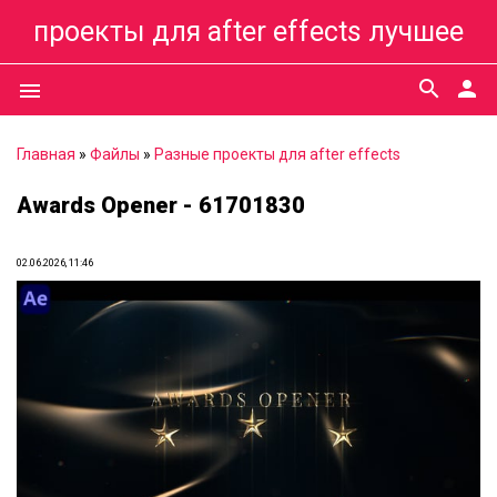
проекты для after effects лучшее
search
person
menu
Главная
»
Файлы
»
Разные проекты для after effects
Awards Opener - 61701830
02.06.2026, 11:46