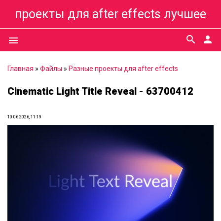
проекты для after effects лучшее
search
person
menu
Главная
»
Файлы
»
Разные проекты для after effects
Cinematic Light Title Reveal - 63700412
10.06.2026, 11:19