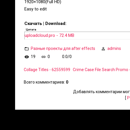
1920×1080(Full HD)
Easy to edit
Скачать | Download:
Цитата
uploadcloud.pro - 72.4 MB
Разные проекты для after effects
admins
19
0
0.0
/
0
Collage Titles - 62559599
Crime Case File Search Promo
Всего комментариев
:
0
Добавлять комментарии могу
[
Р