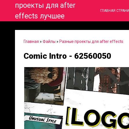
проекты для after
ГЛАВНАЯ СТРАН
effects лучшее
Главная
»
Файлы
»
Разные проекты для after effects
Comic Intro - 62560050