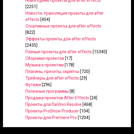
Новогодние проекты для after effects
[2251]
Новости, трансляция проекты для after
effects
[454]
Спортивные проекты для after effects
[822]
Эффекты проекты для after effects
[2435]
Разные проекты для after effects
[15340]
Сборники проектов
[17]
Музыка к проектам
[178]
Плагины, пресеты, скрипты
[720]
Трейлеры для after effects
[29]
Футажи
[296]
Полезные программы
[8]
Продажа проектов After Effects
[24]
Проекты для DaVinci Resolve
[468]
Проекты ProShow Producer
[104]
Проекты для Premiere Pro
[1204]