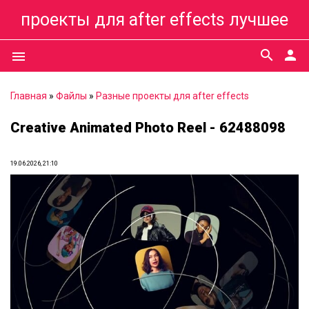
проекты для after effects лучшее
search
person
menu
Главная
»
Файлы
»
Разные проекты для after effects
Creative Animated Photo Reel - 62488098
19.06.2026, 21:10