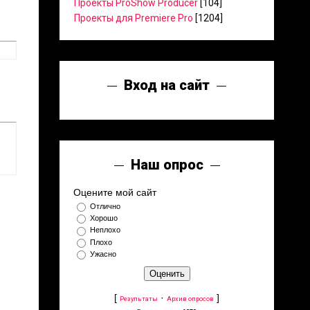
Проекты ProShow Producer
[104]
Проекты для Premiere Pro
[1204]
Вход на сайт
Наш опрос
Оцените мой сайт
Отлично
Хорошо
Неплохо
Плохо
Ужасно
[
·
]
Результаты
Архив опросов