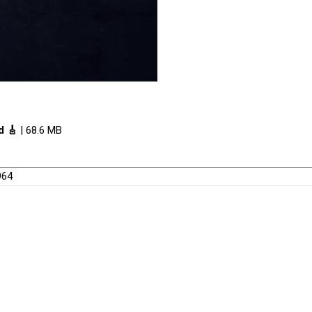
d 🎸
| 68.6 MB
964