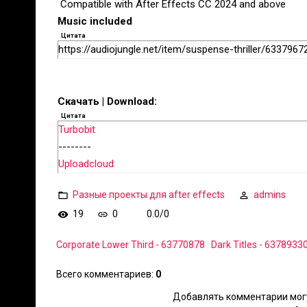
️ Compatible with After Effects CC 2024 and above
Music included
Цитата
https://audiojungle.net/item/suspense-thriller/6337967
Скачать | Download:
Цитата
Turbobit
--------
Uploadcloud
Разные проекты для after effects
admins
19
0
0.0
/
0
Corporate Lower Third - 63770878
Dark Titles - 6378933
Всего комментариев
:
0
Добавлять комментарии могу