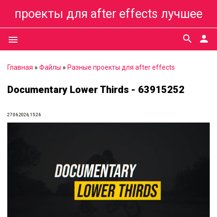
проекты для after effects лучшее
search
person
menu
Главная
»
Файлы
»
Разные проекты для after effects
Documentary Lower Thirds - 63915252
27.06.2026, 15:26