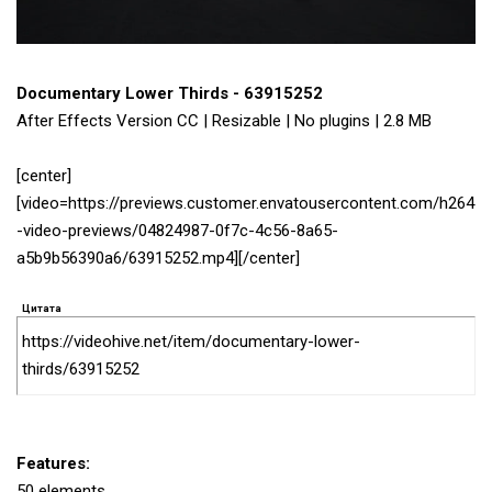
Documentary Lower Thirds - 63915252
After Effects Version CC | Resizable | No plugins | 2.8 MB
[center]
[video=https://previews.customer.envatousercontent.com/h264
-video-previews/04824987-0f7c-4c56-8a65-
a5b9b56390a6/63915252.mp4][/center]
Цитата
https://videohive.net/item/documentary-lower-
thirds/63915252
Features:
50 elements