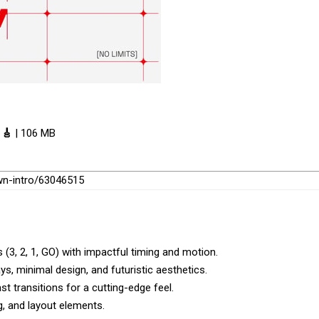
 🎸
| 106 MB
wn-intro/63046515
, 2, 1, GO) with impactful timing and motion.
ys, minimal design, and futuristic aesthetics.
ast transitions for a cutting-edge feel.
ng, and layout elements.