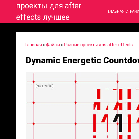
проекты для after
ГЛАВНАЯ СТРАН
effects лучшее
Главная
»
Файлы
»
Разные проекты для after effects
Dynamic Energetic Countdo