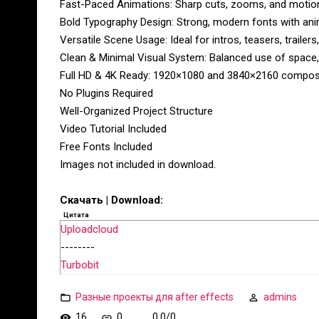
Fast-Paced Animations: Sharp cuts, zooms, and moti
Bold Typography Design: Strong, modern fonts with ani
Versatile Scene Usage: Ideal for intros, teasers, traile
Clean & Minimal Visual System: Balanced use of space, l
Full HD & 4K Ready: 1920×1080 and 3840×2160 composit
No Plugins Required
Well-Organized Project Structure
Video Tutorial Included
Free Fonts Included
Images not included in download.
Скачать | Download:
Цитата
Uploadcloud
--------
Turbobit
Разные проекты для after effects
admins
16
0
0.0
/
0