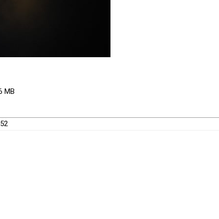
.6 MB
852