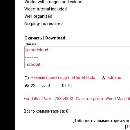
Works with images and videos
Video tutorial included
Well organized
No plug-ins required
Скачать | Download:
Цитата
Uploadcloud
--------
Turbobit
Разные проекты для after effects
admins
22
0
0.0
/
0
Fun Titles Pack - 25354802
Glassmorphism World Map In
Всего комментариев
:
0
Добавлять комментарии могу
[
Р