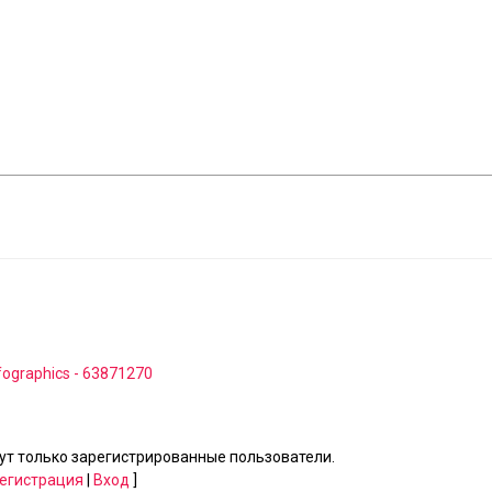
fographics - 63871270
т только зарегистрированные пользователи.
егистрация
|
Вход
]