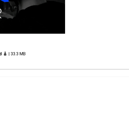
d 🎸
| 33.3 MB