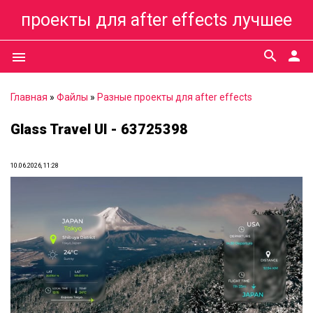
проекты для after effects лучшее
search
person
menu
Главная
»
Файлы
»
Разные проекты для after effects
Glass Travel UI - 63725398
10.06.2026, 11:28