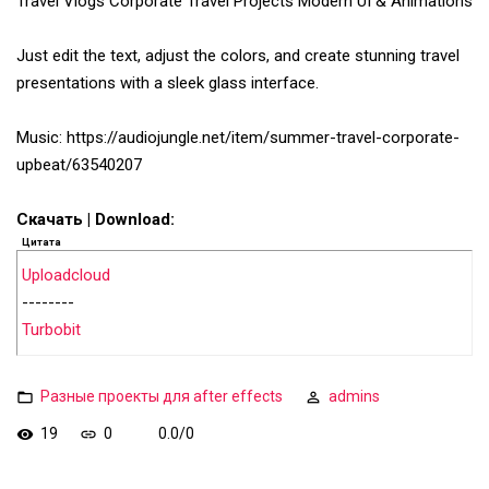
Travel Vlogs Corporate Travel Projects Modern UI & Animations
Just edit the text, adjust the colors, and create stunning travel
presentations with a sleek glass interface.
Music: https://audiojungle.net/item/summer-travel-corporate-
upbeat/63540207
Скачать | Download:
Цитата
Uploadcloud
--------
Turbobit
Разные проекты для after effects
admins
19
0
0.0
/
0