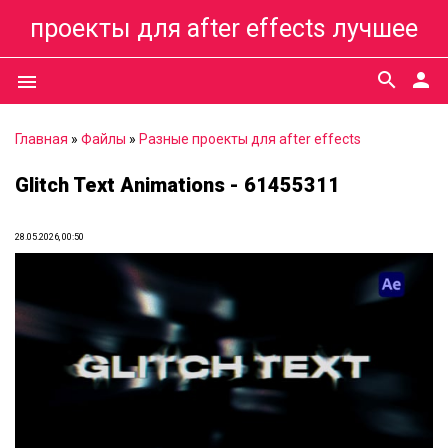
проекты для after effects лучшее
search
person
menu
Главная
»
Файлы
»
Разные проекты для after effects
Glitch Text Animations - 61455311
28.05.2026, 00:50