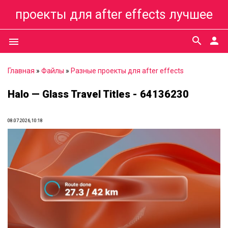
проекты для after effects лучшее
search
person
menu
Главная
»
Файлы
»
Разные проекты для after effects
Halo — Glass Travel Titles - 64136230
08.07.2026, 10:18