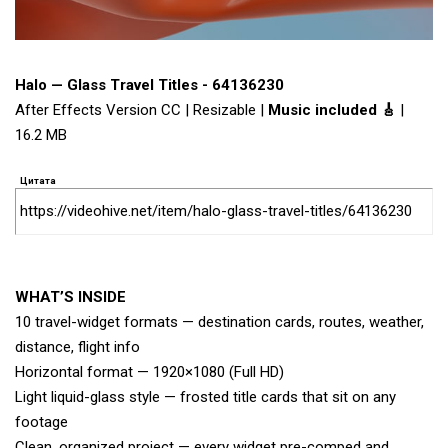
Halo — Glass Travel Titles - 64136230
After Effects Version CC | Resizable |
Music included 🎸
|
16.2 MB
Цитата
https://videohive.net/item/halo-glass-travel-titles/64136230
WHAT’S INSIDE
10 travel-widget formats — destination cards, routes, weather,
distance, flight info
Horizontal format — 1920×1080 (Full HD)
Light liquid-glass style — frosted title cards that sit on any
footage
Clean, organized project — every widget pre-comped and