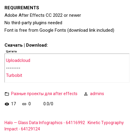
REQUIREMENTS
Adobe After Effects CC 2022 or newer
No third-party plugins needed
Font is free from Google Fonts (download link included)
Скачать | Download:
Цитата
Uploadcloud
--------
Turbobit
Разные проекты для after effects
admins
17
0
0.0
/
0
Halo — Glass Data Infographics - 64116992
Kinetic Typography
Impact - 64129124