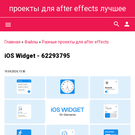
проекты для after effects лучшее
search
person
menu
Главная
»
Файлы
»
Разные проекты для after effects
iOS Widget - 62293795
10.06.2026, 15:30