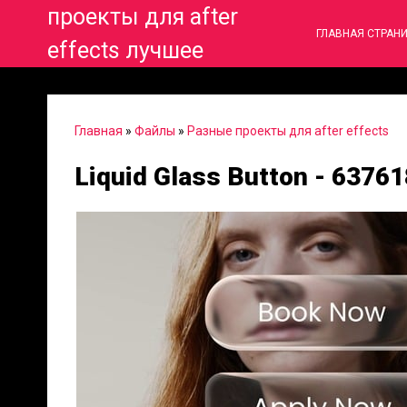
проекты для after
ГЛАВНАЯ СТРАН
effects лучшее
Главная
»
Файлы
»
Разные проекты для after effects
Liquid Glass Button - 6376