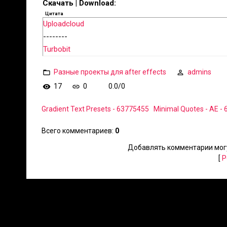
Скачать | Download:
Цитата
Uploadcloud
--------
Turbobit
Разные проекты для after effects
admins
17
0
0.0
/
0
Gradient Text Presets - 63775455
Minimal Quotes - AE -
Всего комментариев
:
0
Добавлять комментарии могу
[
Р