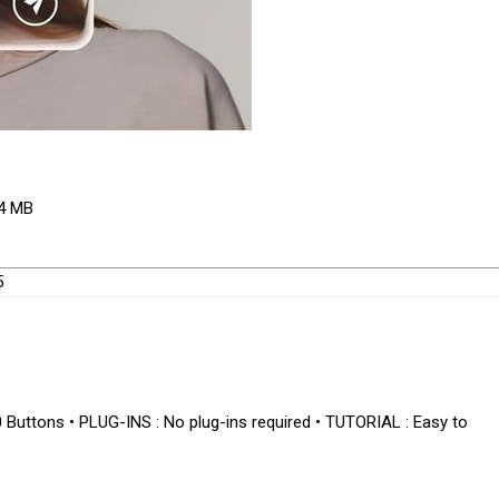
.4 MB
5
uttons • PLUG-INS : No plug-ins required • TUTORIAL : Easy to