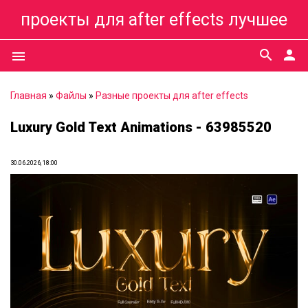
проекты для after effects лучшее
search
person
menu
Главная
»
Файлы
»
Разные проекты для after effects
Luxury Gold Text Animations - 63985520
30.06.2026, 18:00