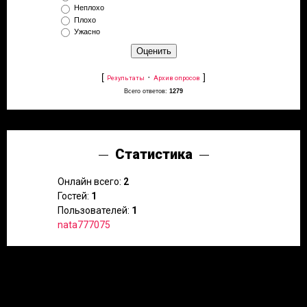
Неплохо
Плохо
Ужасно
[
·
]
Результаты
Архив опросов
Всего ответов:
1279
Статистика
Онлайн всего:
2
Гостей:
1
Пользователей:
1
nata777075