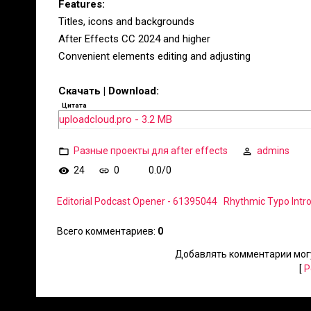
Features:
Titles, icons and backgrounds
After Effects CC 2024 and higher
Convenient elements editing and adjusting
Скачать | Download:
Цитата
uploadcloud.pro - 3.2 MB
Разные проекты для after effects
admins
24
0
0.0
/
0
Editorial Podcast Opener - 61395044
Rhythmic Typo Intr
Всего комментариев
:
0
Добавлять комментарии могу
[
Р