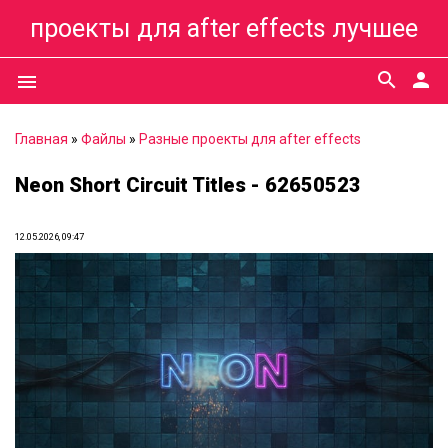
проекты для after effects лучшее
search
person
menu
Главная
»
Файлы
»
Разные проекты для after effects
Neon Short Circuit Titles - 62650523
12.05.2026, 09:47