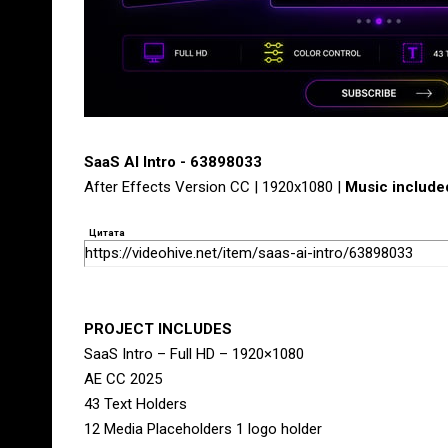
SaaS AI Intro - 63898033
After Effects Version CC | 1920x1080 |
Music include
Цитата
https://videohive.net/item/saas-ai-intro/63898033
PROJECT INCLUDES
SaaS Intro – Full HD – 1920×1080
AE CC 2025
43 Text Holders
12 Media Placeholders 1 logo holder