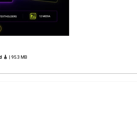
d 🎸
| 95.3 MB