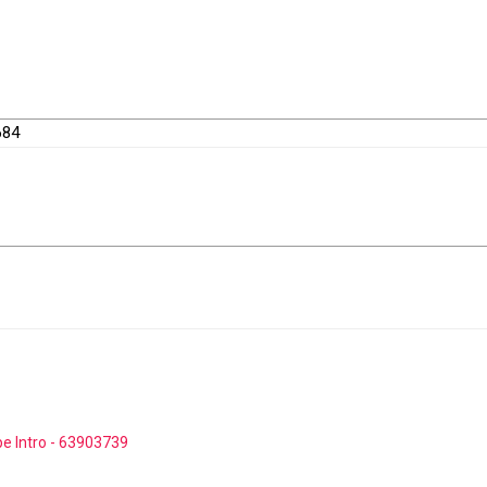
684
pe Intro - 63903739