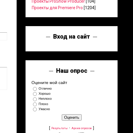
Проекты ProShow Producer
[104]
Проекты для Premiere Pro
[1204]
Вход на сайт
Наш опрос
Оцените мой сайт
Отлично
Хорошо
Неплохо
Плохо
Ужасно
[
·
]
Результаты
Архив опросов