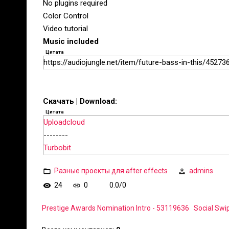
No plugins required
Color Control
Video tutorial
Music included
Цитата
https://audiojungle.net/item/future-bass-in-this/45273
Скачать | Download:
Цитата
Uploadcloud
--------
Turbobit
Разные проекты для after effects
admins
24
0
0.0
/
0
Prestige Awards Nomination Intro - 53119636
Social Swi