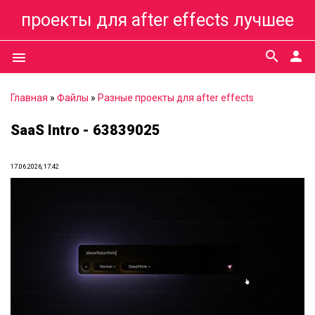
проекты для after effects лучшее
search
person
menu
Главная
»
Файлы
»
Разные проекты для after effects
SaaS Intro - 63839025
17.06.2026, 17:42