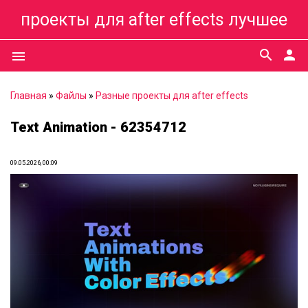
проекты для after effects лучшее
search
person
menu
Главная
»
Файлы
»
Разные проекты для after effects
Text Animation - 62354712
09.05.2026, 00:09