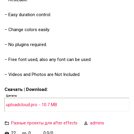
– Easy duration control.
– Change colors easily.
– No plugins required.
– Free font used, also any font can be used.
– Videos and Photos are Not Included.
Скачать | Download:
Цитата
uploadcloud.pro - 10.7 MB
Разные проекты для after effects
admins
22
0
0.0
/
0