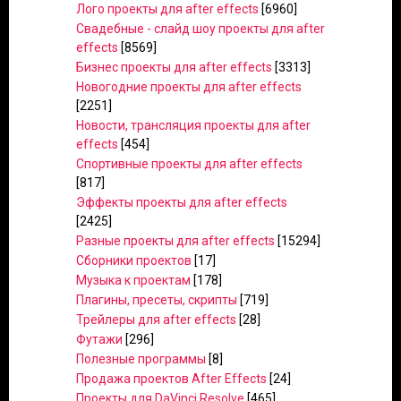
Лого проекты для after effects
[6960]
Свадебные - слайд шоу проекты для after
effects
[8569]
Бизнес проекты для after effects
[3313]
Новогодние проекты для after effects
[2251]
Новости, трансляция проекты для after
effects
[454]
Спортивные проекты для after effects
[817]
Эффекты проекты для after effects
[2425]
Разные проекты для after effects
[15294]
Сборники проектов
[17]
Музыка к проектам
[178]
Плагины, пресеты, скрипты
[719]
Трейлеры для after effects
[28]
Футажи
[296]
Полезные программы
[8]
Продажа проектов After Effects
[24]
Проекты для DaVinci Resolve
[465]