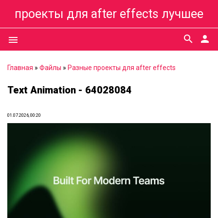
проекты для after effects лучшее
search
person
menu
Главная
»
Файлы
»
Разные проекты для after effects
Text Animation - 64028084
01.07.2026, 00:20