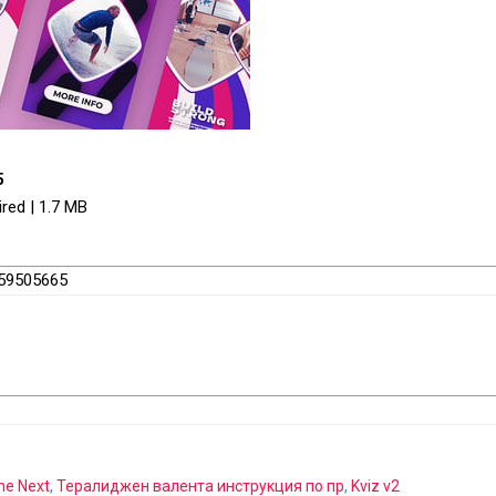
5
red | 1.7 MB
l/59505665
he Next
,
Тералиджен валента инструкция по пр
,
Kviz v2