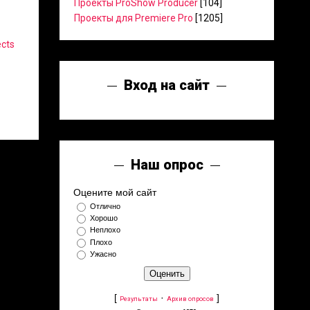
Проекты ProShow Producer
[104]
Проекты для Premiere Pro
[1205]
ects
Вход на сайт
Наш опрос
Оцените мой сайт
Отлично
Хорошо
Неплохо
Плохо
Ужасно
[
·
]
Результаты
Архив опросов