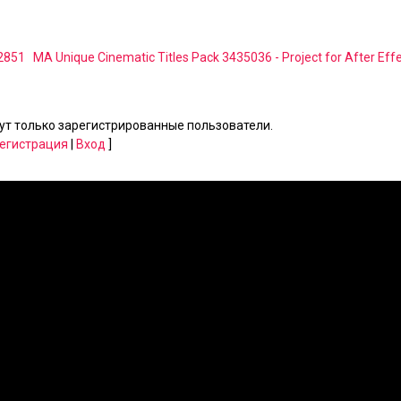
32851
MA Unique Cinematic Titles Pack 3435036 - Project for After Eff
т только зарегистрированные пользователи.
егистрация
|
Вход
]