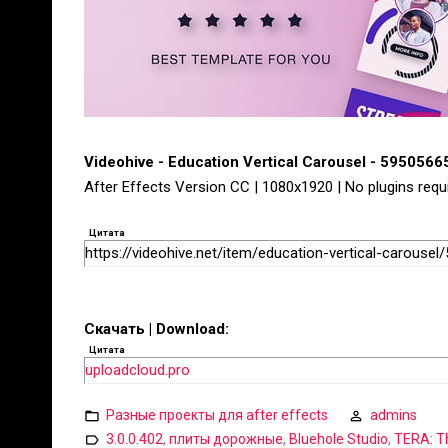
Videohive - Education Vertical Carousel - 5950566
After Effects Version CC | 1080x1920 | No plugins requi
Цитата
https://videohive.net/item/education-vertical-carouse
Скачать | Download:
Цитата
uploadcloud.pro
Разные проекты для after effects
admins
3.0.0.402
,
плиты дорожные
,
Bluehole Studio
,
TERA: T