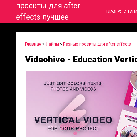
проекты для after
ГЛАВНАЯ СТРАН
effects лучшее
Главная
»
Файлы
»
Разные проекты для after effects
Videohive - Education Verti