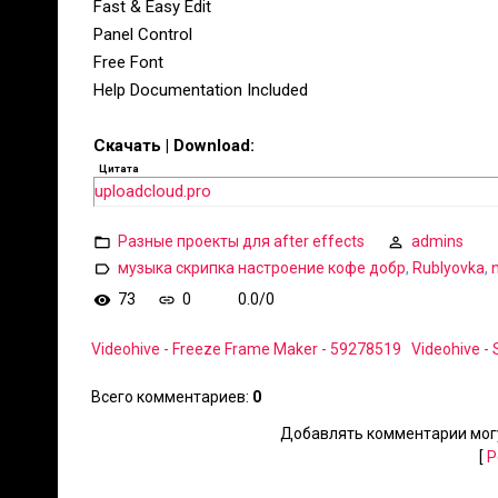
Fast & Easy Edit
Panel Control
Free Font
Help Documentation Included
Скачать | Download:
Цитата
uploadcloud.pro
Разные проекты для after effects
admins
музыка скрипка настроение кофе добр
,
Rublyovka
,
73
0
0.0
/
0
Videohive - Freeze Frame Maker - 59278519
Videohive -
Всего комментариев
:
0
Добавлять комментарии могу
[
Р