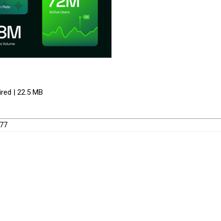
ired | 22.5 MB
977