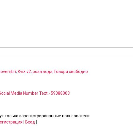
novembrī
,
Kviz v2
,
роза.вода
,
Говори свободно
 Social Media Number Text - 59388003
т только зарегистрированные пользователи.
егистрация
|
Вход
]