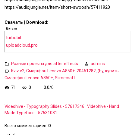
https://audiojungle.net/item/short-swoosh/57411920
Скачать | Download:
Цитата
turbobit
uploadcloud.pro
Разные проекты для after effects
admins
Kviz v2
,
Смартфон Lenovo A850+
,
20461282
,
(by
,
купить
Смартфон Lenovo A850+
,
Slimecraft
71
0
0.0
/
0
Videohive - Typography Slides - 57617346
Videohive - Hand
Made Typeface - 57631081
Всего комментариев
:
0