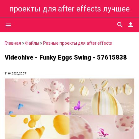
проекты для after effects лучшее
search
person
menu
Главная
»
Файлы
»
Разные проекты для after effects
Videohive - Funky Eggs Swing - 57615838
11.04.2025, 20:07