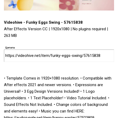
Videohive - Funky Eggs Swing - 57615838
After Effects Version CC | 1920x1080 | No plugins required |
263 MB
Цитата
https://videohive.net/item/funky-eggs-swing/57615838
• Template Comes in 1920×1080 resolution. • Compatibile with
After effects 2021 and newer versions. • Expressions are
Universal! • 3 Egg Design Versions Included! • 1 Logo
placeholders. • 1 Text Placeholder! • Video Tutorial Included. •
Sound Effects Not Included. • Change colors of background
and elements easy! • Music you can find HERE:
https://audiojungle.net/item/happy-easter/57523809