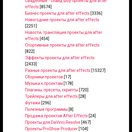
Свадебные - слайд шоу проекты для after
effects
[8574]
Бизнес проекты для after effects
[3336]
Новогодние проекты для after effects
[2251]
Новости, трансляция проекты для after
effects
[454]
Спортивные проекты для after effects
[822]
Эффекты проекты для after effects
[2433]
Разные проекты для after effects
[15327]
Сборники проектов
[17]
Музыка к проектам
[178]
Плагины, пресеты, скрипты
[720]
Трейлеры для after effects
[28]
Футажи
[296]
Полезные программы
[8]
Продажа проектов After Effects
[24]
Проекты для DaVinci Resolve
[467]
Проекты ProShow Producer
[104]