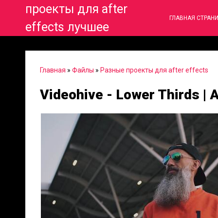
проекты для after
ГЛАВНАЯ СТРАН
effects лучшее
Главная
»
Файлы
»
Разные проекты для after effects
Videohive - Lower Thirds | 