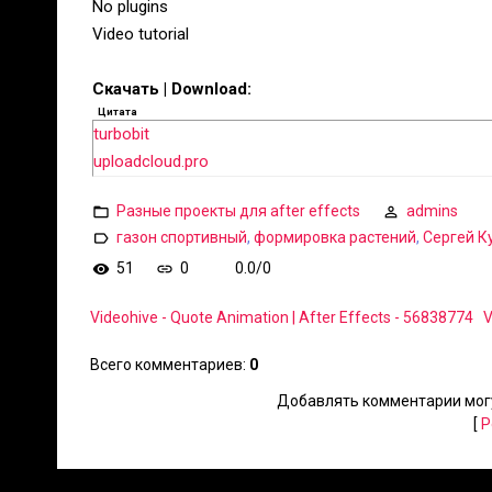
No plugins
Video tutorial
Скачать | Download:
Цитата
turbobit
uploadcloud.pro
Разные проекты для after effects
admins
газон спортивный
,
формировка растений
,
Сергей К
51
0
0.0
/
0
Videohive - Quote Animation | After Effects - 56838774
V
Всего комментариев
:
0
Добавлять комментарии могу
[
Р