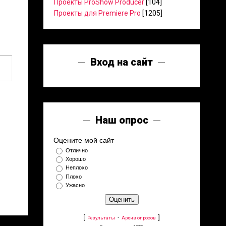
Проекты ProShow Producer
[104]
Проекты для Premiere Pro
[1205]
Вход на сайт
Наш опрос
Оцените мой сайт
Отлично
Хорошо
Неплохо
Плохо
Ужасно
[
·
]
Результаты
Архив опросов