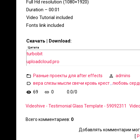
Full Hd resolution (1080×1920)
Duration – 00:01
Video Tutorial included
Fonts link included
Скачать | Download:
Цитата
turbobit
uploadcloud.pro
Разные проекты для after effects
admins
вера слезы мысли свечи кровь крест
,
любовь серд
69
0
0.0
/
0
Videohive - Testimonial Glass Template - 59092311
Video
Всего комментариев
:
0
Добавлять комментарии могу
[
Р