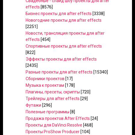
Свадебные - слайд шоу проекты для after
effects
[8576]
Бизнес проекты для after effects
[3338]
Новогодние проекты для after effects
[2251]
Новости, трансляция проекты для after
effects
[454]
Спортивные проекты для after effects
[822]
Эффекты проекты для after effects
[2435]
Разные проекты для after effects
[15340]
Сборники проектов
[17]
Музыка к проектам
[178]
Плагины, пресеты, скрипты
[720]
Трейлеры для after effects
[29]
Футажи
[296]
Полезные программы
[8]
Продажа проектов After Effects
[24]
Проекты для DaVinci Resolve
[468]
Проекты ProShow Producer
[104]