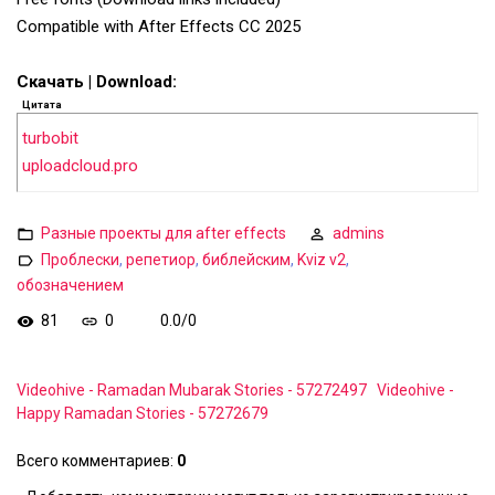
Compatible with After Effects CC 2025
Скачать | Download:
Цитата
turbobit
uploadcloud.pro
Разные проекты для after effects
admins
Проблески
,
репетиор
,
библейским
,
Kviz v2
,
обозначением
81
0
0.0
/
0
Videohive - Ramadan Mubarak Stories - 57272497
Videohive -
Happy Ramadan Stories - 57272679
Всего комментариев
:
0