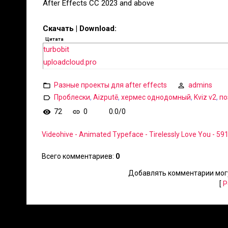
After Effects CC 2023 and above
Скачать | Download:
Цитата
turbobit
uploadcloud.pro
Разные проекты для after effects
admins
Проблески
,
Aizputē
,
хермес однодомный
,
Kviz v2
,
по
72
0
0.0
/
0
Videohive - Animated Typeface - Tirelessly Love You - 5
Всего комментариев
:
0
Добавлять комментарии могу
[
Р