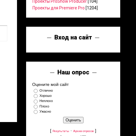
Проекты ProShow Producer
[104]
Проекты для Premiere Pro
[1204]
Вход на сайт
Наш опрос
Оцените мой сайт
Отлично
Хорошо
Неплохо
Плохо
Ужасно
[
·
]
Результаты
Архив опросов