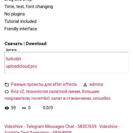
Time, text, font changing
No plugins
Tutorial Included
Frendly interface
Скачать | Download:
Цитата
turbobit
uploadcloud.pro
Разные проекты для after effects
admins
Kviz v2
,
технология салатной линии
,
большие
покровители
,
novembrī
,
салат в стаканчиках
,
sexuelles
59
0
0.0
/
0
Videohive - Telegram Messages Chat - 58357659
Videohive -
Scribble Text Animation - 58368908